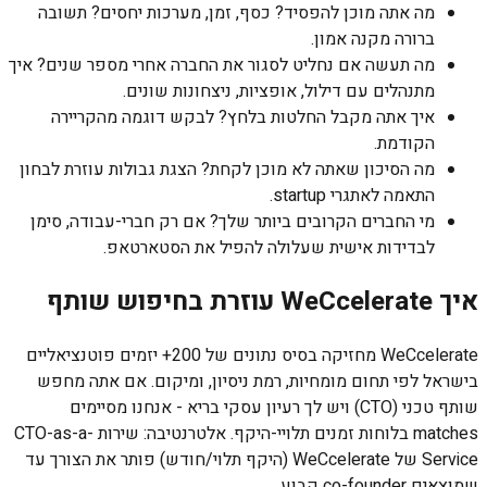
מה אתה מוכן להפסיד? כסף, זמן, מערכות יחסים? תשובה
ברורה מקנה אמון.
מה תעשה אם נחליט לסגור את החברה אחרי מספר שנים? איך
מתנהלים עם דילול, אופציות, ניצחונות שונים.
איך אתה מקבל החלטות בלחץ? לבקש דוגמה מהקריירה
הקודמת.
מה הסיכון שאתה לא מוכן לקחת? הצגת גבולות עוזרת לבחון
התאמה לאתגרי startup.
מי החברים הקרובים ביותר שלך? אם רק חברי-עבודה, סימן
לבדידות אישית שעלולה להפיל את הסטארטאפ.
איך WeCcelerate עוזרת בחיפוש שותף
WeCcelerate מחזיקה בסיס נתונים של 200+ יזמים פוטנציאליים
בישראל לפי תחום מומחיות, רמת ניסיון, ומיקום. אם אתה מחפש
שותף טכני (CTO) ויש לך רעיון עסקי בריא - אנחנו מסיימים
matches בלוחות זמנים תלויי-היקף. אלטרנטיבה: שירות CTO-as-a-
Service של WeCcelerate (היקף תלוי/חודש) פותר את הצורך עד
שמוצאים co-founder קבוע.