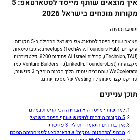
איך מוצאים שותף מייסד לסטארטאפ: 5
מקורות מוכחים בישראל 2026
תשובה מהירה
מציאת שותף מייסד לסטארטאפ בישראל מתחילה ב-5 מקורות
עיקריים: meetups (TechAviv, Founders Hub), אוניברסיטאות
(Technion, TAU), קהילות AI Israel ויחידות 8200, פלטפורמות
מקצועיות (LinkedIn, FoundersList), ו-Venture Builders כמו
WeCcelerate שמחברים יזמים. הליך הכרות מומלץ: 3 פגישות,
פרויקט קצר משותף, ו-Vesting של מספר שנים.
תוכן עניינים
למה שותף מייסד הוא הבחירה הכי קריטית במיזם
5 מקורות מוכחים לחיפוש שותף מייסד בישראל
איך בודקים התאמה - תהליך 3 פגישות
מבחני "התחתנות עסקית" שכדאי לבצע לפני חתימת הסכם
איך WeCcelerate עוזרת בחיפוש שותף