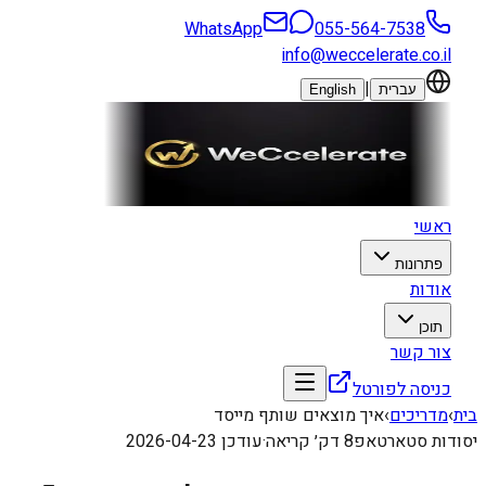
WhatsApp
055-564-7538
info@weccelerate.co.il
|
עברית
English
ראשי
פתרונות
אודות
תוכן
צור קשר
כניסה לפורטל
בית
›
מדריכים
›
איך מוצאים שותף מייסד
יסודות סטארטאפ
8
דק׳ קריאה
·
עודכן
2026-04-23