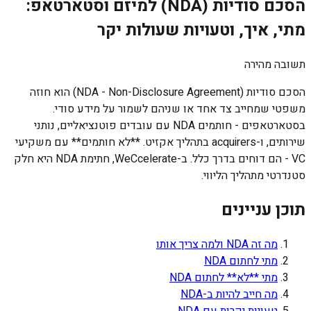
הסכם סודיות (NDA) למיזם וסטארטאפ:
מתי, איך, וטעויות שעולות יקר
תשובה מהירה
הסכם סודיות (NDA - Non-Disclosure Agreement) הוא חוזה
משפטי שמחייב צד אחד או שניהם לשמור על מידע סודי.
בסטארטאפים - חותמים NDA עם עובדים פוטנציאליים, נותני
שירותים, ו-acquirers בתהליך אקזיט. **לא חותמים** עם משקיעי
VC - הם דוחים בדרך כלל. ב-WeCcelerate, חתימת NDA היא חלק
סטנדרטי מתהליך הליווי.
תוכן עניינים
מה זה NDA ולמה צריך אותו
מתי לחתום NDA
מתי **לא** לחתום NDA
מה חייב להיות ב-NDA
טעויות יקרות עם NDA