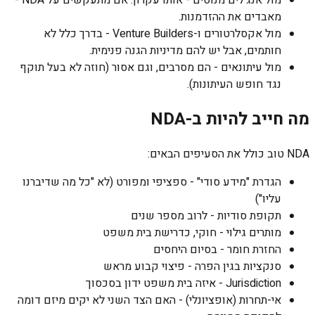
מול אנג'לים מנוסים - אותו עקרון. אם מתעקשים על NDA -
מאבדים את ההזדמנות.
מול אקסלרטורים ו-Venture Builders - בדרך כלל לא
חותמים, אבל יש להם מדיניות הגנה פנימית.
מול עיתונאים - הם מסרבים, וגם אסור (חוזה לא בעל תוקף
נגד חופש העיתונות).
מה חייב להיות ב-NDA
NDA טוב כולל את הסעיפים הבאים:
הגדרת "מידע סודי" - ספציפי ומפורט (לא "כל מה שדיברנו
עליו")
תקופת סודיות - לרוב מספר שנים
מותרים גילוי - חוקי, כדרישת בית משפט
החזרת חומר - בסיום היחסים
סנקציות בגין הפרה - פיצוי קבוע מראש
Jurisdiction - איזה בית משפט ידון בסכסוך
אי-תחרות (אופציונלי) - האם הצד השני לא יקים מיזם דומה