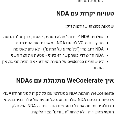
לתקופה מסוימת
טעויות יקרות עם NDA
שגיאות נפוצות שגורמות נזק:
שולחים NDA "ידידותי" שלא מסמיק - אסור, צריך עו"ד מנוסה
מבקשים מ-VC לחתום NDA - מאבדים את ההזדמנות
NDA רחב מדי ("כל מידע על המיזם") - לא ניתן לאכיפה
NDA חד-צדדי כשהקשר דו-כיווני - מטעה את הצד השני
לא שומרים evidence על מסירת המידע - אם תהיה תביעה, אין
הוכחה
איך WeCcelerate מתנהלת עם NDAs
WeCcelerate חותמת NDA סטנדרטי עם כל לקוח לפני תחילת ייעוץ
או פיתוח. הסכם NDA שלנו מבוסס על תבנית של עו"ד בכיר במיזמי
טכנולוגיה ומכסה את כל הסעיפים הנדרשים. ה-NDA הוא חלק
חוקתי מהשירות - לא להיות "חשודים" מצד הלקוח.