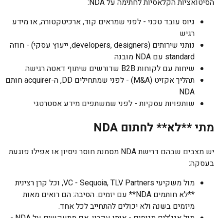
הסיטואציות הקלאסיות לחתימה על NDA:
גיוס עובד טכני - לפני שמראים קוד, ארכיטקטורה, או מידע
רגיש
נותני שירותים (developers, designers, ייעוץ עסקי) - חוזה
standard עם NDA מובנה
שיחות עם לקוחות B2B שדורשים שיתוף דאטה רגישה
תהליך אקזיט (M&A) - לפני שמתחילים DD, ה-acquirer חותם
NDA
שותפויות עסקיות - לפני שמשתפים מידע אסטרטגי
מתי **לא** לחתום NDA
יש מצבים שבהם דרישת NDA מסמנת חוסר ניסיון או אפילו פוגעת
בעסקה:
מול משקיעי VC - Sequoia, TLV Partners, וכל קרן רצינית
**לא חותמים NDA** עם יזמים. הסיבה: הם רואים מאות
מיזמים בשנה ולא יכולים להתחייב לכל אחד.