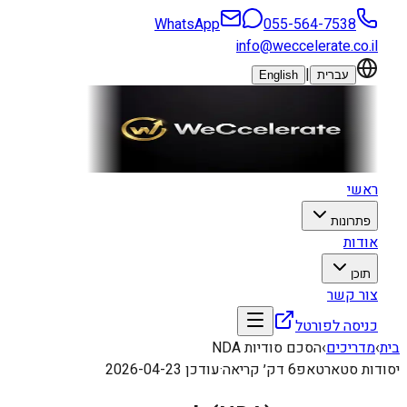
WhatsApp
055-564-7538
info@weccelerate.co.il
|
עברית
English
ראשי
פתרונות
אודות
תוכן
צור קשר
כניסה לפורטל
בית
›
מדריכים
›
הסכם סודיות NDA
יסודות סטארטאפ
6
דק׳ קריאה
·
עודכן
2026-04-23