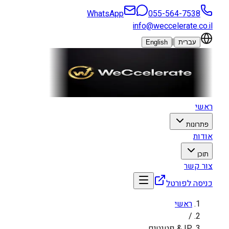
WhatsApp
055-564-7538
info@weccelerate.co.il
|
עברית
English
ראשי
פתרונות
אודות
תוכן
צור קשר
כניסה לפורטל
ראשי
/
IP & פטנטים